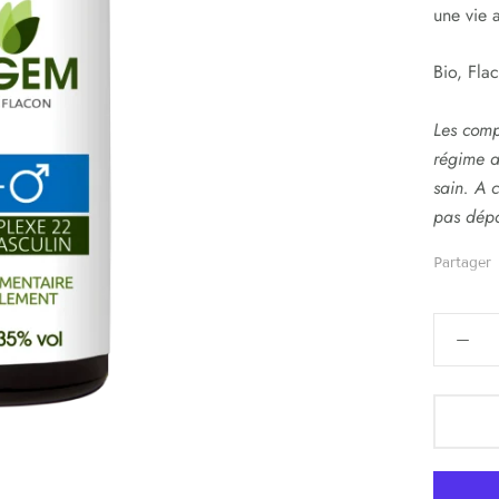
une vie a
Bio, Fl
Les comp
régime a
sain. A 
pas dép
Partager