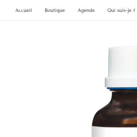
Aller
Accueil
Boutique
Agenda
Qui suis-je ?
au
Accueil
Agenda
Qui suis-je ?
contenu