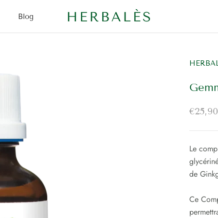
Blog
Blog
HERBA
Gemm
€25,90
Le comp
glycérin
de Ginkg
Ce Compl
permettra